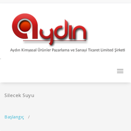
İçeriğe
geç
.
Navi
değişt
Silecek Suyu
Başlangıç
/